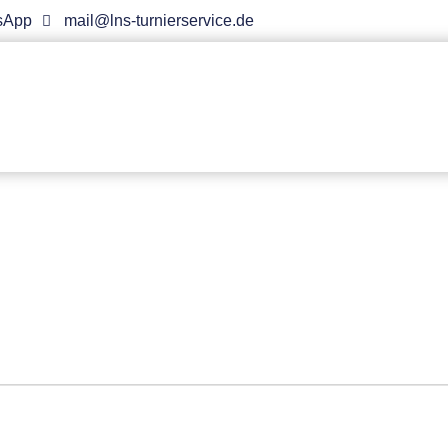
sApp
mail@lns-turnierservice.de