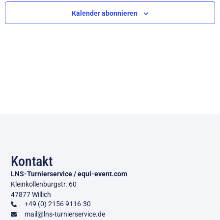
Ansic
Kalender abonnieren
Navig
Kontakt
LNS-Turnierservice / equi-event.com
Kleinkollenburgstr. 60
47877 Willich
+49 (0) 2156 9116-30
mail@lns-turnierservice.de