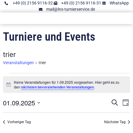
+49 (0) 2156 9116-32
+49 (0) 2156 9116-31
WhatsApp
mail@lns-turnierservice.de
Turniere und Events
trier
Veranstaltungen
trier
Keine Veranstaltungen für 1.09.2025 vorgesehen. Hier geht es zu
Hinweis
den
nächsten bevorstehenden Veranstaltungen
.
01.09.2025
Vera
V
Suche
Tag
Datum
A
Such
wählen.
N
Vorheriger Tag
Nächster Tag
und