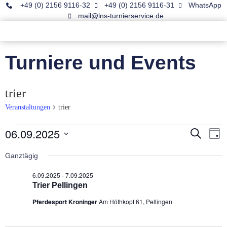
+49 (0) 2156 9116-32
+49 (0) 2156 9116-31
WhatsApp
mail@lns-turnierservice.de
Turniere und Events
trier
Veranstaltungen
trier
06.09.2025
Veran
Ve
Suche
Tag
Datum
An
Such
wählen.
Ganztägig
Na
und
6.09.2025
-
7.09.2025
Trier Pellingen
Ansic
Pferdesport Kroninger
Am Höthkopf 61, Pellingen
Navig