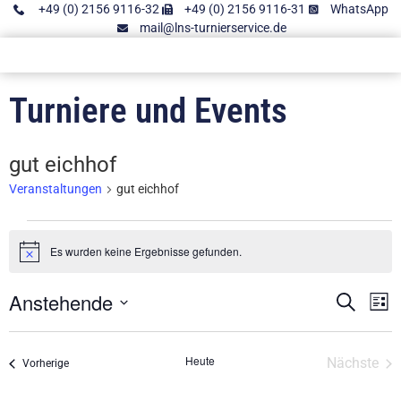
+49 (0) 2156 9116-32
+49 (0) 2156 9116-31
WhatsApp
mail@lns-turnierservice.de
Turniere und Events
gut eichhof
Veranstaltungen
gut eichhof
Es wurden keine Ergebnisse gefunden.
Hinweis
Anstehende
Vera
V
Suche
Liste
Datum
A
Such
wählen.
N
Heute
Ver
Nächste
Veranstaltungen
und
Vorherige