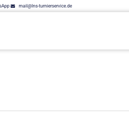
sApp
mail@lns-turnierservice.de