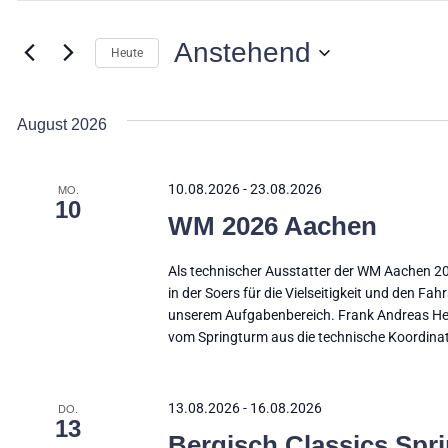
Suche
nach
und
Veranstaltungen
Anstehend
Schlüsselwort.
Heute
Ansichten,
Datum
wählen.
Navigation
August 2026
MO.
10.08.2026
-
23.08.2026
10
WM 2026 Aachen
Als technischer Ausstatter der WM Aachen 2
in der Soers für die Vielseitigkeit und den F
unserem Aufgabenbereich. Frank Andreas Heubl
vom Springturm aus die technische Koordinati
DO.
13.08.2026
-
16.08.2026
13
Bergisch Classics Spr