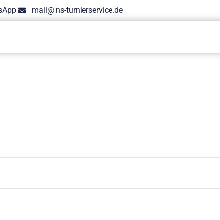
sApp
mail@lns-turnierservice.de