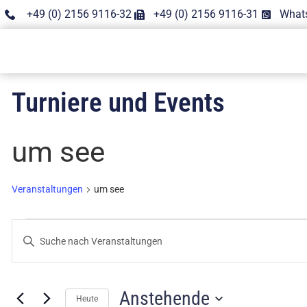
+49 (0) 2156 9116-32
+49 (0) 2156 9116-31
What
Turniere und Events
um see
Veranstaltungen
um see
Veranstaltungen
Bitte
Schlüsselwort
Suche
eingeben.
Suche
nach
und
Veranstaltungen
Anstehende
Schlüsselwort.
Heute