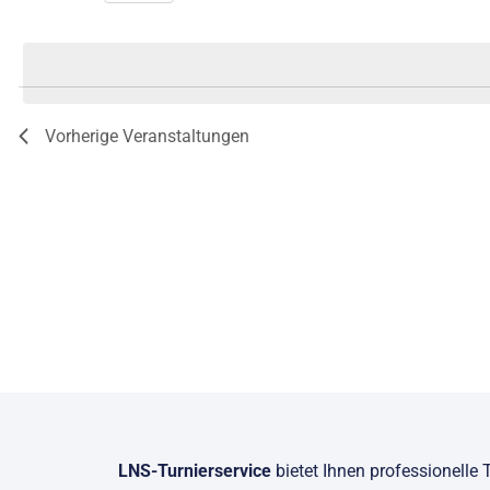
Ansichten,
Datum
wählen.
Navigation
Vorherige
Veranstaltungen
LNS-Turnierservice
bietet Ihnen professionelle 