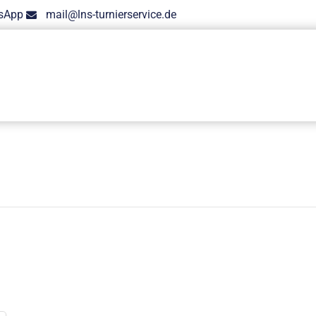
sApp
mail@lns-turnierservice.de