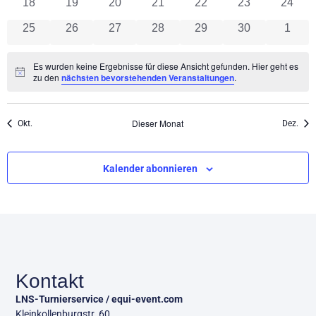
0 Veranstaltungen
0 Veranstaltungen
0 Veranstaltungen
0 Veranstaltungen
0 Veranstaltungen
0 Veranstaltun
0 Vera
18
19
20
21
22
23
24
0 Veranstaltungen
0 Veranstaltungen
0 Veranstaltungen
0 Veranstaltungen
0 Veranstaltungen
0 Veranstaltun
0 Vera
25
26
27
28
29
30
1
Es wurden keine Ergebnisse für diese Ansicht gefunden. Hier geht es
Hinweis
zu den
nächsten bevorstehenden Veranstaltungen
.
Dieser Monat
Okt.
Dez.
Kalender abonnieren
Kontakt
LNS-Turnierservice / equi-event.com
Kleinkollenburgstr. 60