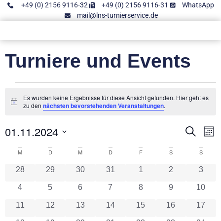
+49 (0) 2156 9116-32
+49 (0) 2156 9116-31
WhatsApp
mail@lns-turnierservice.de
Turniere und Events
Es wurden keine Ergebnisse für diese Ansicht gefunden. Hier geht es
Hinweis
zu den
nächsten bevorstehenden Veranstaltungen
.
01.11.2024
Vera
V
Suche
Mon
Datum
A
Such
wählen.
Kalender
M
D
M
D
F
S
S
N
und
0 Veranstaltungen
0 Veranstaltungen
0 Veranstaltungen
0 Veranstaltungen
0 Veranstaltungen
0 Veranstaltun
0 Vera
28
29
30
31
1
2
3
von
Ansic
0 Veranstaltungen
0 Veranstaltungen
0 Veranstaltungen
0 Veranstaltungen
0 Veranstaltungen
0 Veranstaltun
0 Vera
4
5
6
7
8
9
10
Veranstaltungen
Navig
0 Veranstaltungen
0 Veranstaltungen
0 Veranstaltungen
0 Veranstaltungen
0 Veranstaltungen
0 Veranstaltun
0 Vera
11
12
13
14
15
16
17