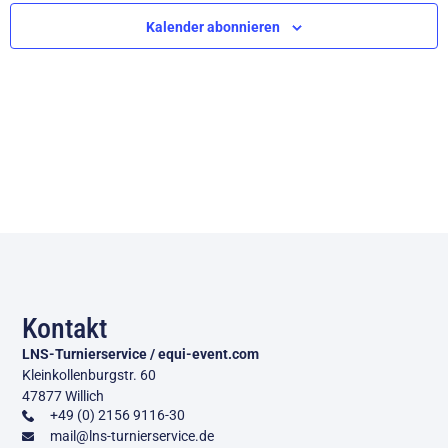
Ansic
Kalender abonnieren
Navig
Kontakt
LNS-Turnierservice / equi-event.com
Kleinkollenburgstr. 60
47877 Willich
+49 (0) 2156 9116-30
mail@lns-turnierservice.de