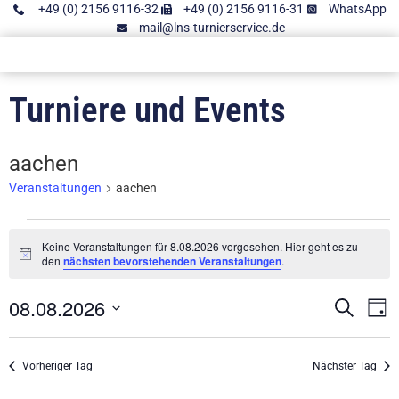
+49 (0) 2156 9116-32
+49 (0) 2156 9116-31
WhatsApp
mail@lns-turnierservice.de
Turniere und Events
aachen
Veranstaltungen
aachen
Keine Veranstaltungen für 8.08.2026 vorgesehen. Hier geht es zu
Hinweis
den
nächsten bevorstehenden Veranstaltungen
.
08.08.2026
Vera
V
Suche
Tag
Datum
A
Such
wählen.
N
Vorheriger Tag
Nächster Tag
und