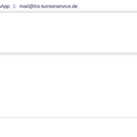
sApp
mail@lns-turnierservice.de