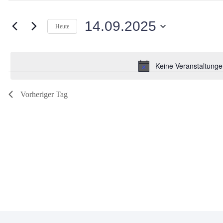
Suche
nach
und
Veranstaltungen
14.09.2025
Schlüsselwort.
Heute
Ansichten,
Datum
wählen.
Navigation
Keine Veranstaltunge
Vorheriger Tag