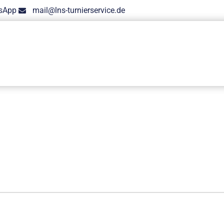
sApp
mail@lns-turnierservice.de