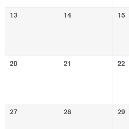
0
0
0
13
14
15
Veranstaltungen,
Veranstaltungen,
Ver
0
0
0
20
21
22
Veranstaltungen,
Veranstaltungen,
Ver
0
0
0
27
28
29
Veranstaltungen,
Veranstaltungen,
Ver