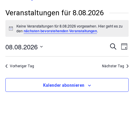
Veranstaltungen für 8.08.2026
Keine Veranstaltungen für 8.08.2026 vorgesehen. Hier geht es zu
Hinweis
den
nächsten bevorstehenden Veranstaltungen
.
08.08.2026
Veranst
Ver
Suche
Tag
Ans
Suche
Datum
Nav
wählen.
und
Vorheriger Tag
Nächster Tag
Ansicht
Navigat
Kalender abonnieren