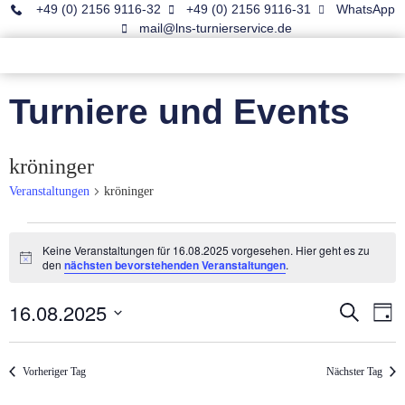
+49 (0) 2156 9116-32
+49 (0) 2156 9116-31
WhatsApp
mail@lns-turnierservice.de
Turniere und Events
kröninger
Veranstaltungen
kröninger
Keine Veranstaltungen für 16.08.2025 vorgesehen. Hier geht es zu
Hinweis
den
nächsten bevorstehenden Veranstaltungen
.
16.08.2025
Veran
Ve
Suche
Tag
Datum
An
Such
wählen.
Na
Vorheriger Tag
Nächster Tag
und