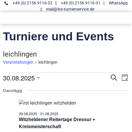
+49 (0) 2156 9116-32
+49 (0) 2156 9116-31
WhatsApp
mail@lns-turnierservice.de
Turniere und Events
leichlingen
Veranstaltungen
leichlingen
30.08.2025
Vera
V
Suche
Tag
Datum
A
Such
wählen.
Ganztägig
N
und
Ansic
29.08.2025
-
31.08.2025
Witzheldener Reitertage Dressur +
Navig
Kreismeisterschaft