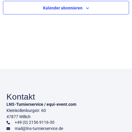
Ansic
Kalender abonnieren
Navig
Kontakt
LNS-Turnierservice / equi-event.com
Kleinkollenburgstr. 60
47877 Willich
+49 (0) 2156 9116-30
mail@lns-turnierservice.de