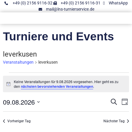
+49 (0) 2156 9116-32
+49 (0) 2156 9116-31
WhatsApp
mail@lns-turnierservice.de
Turniere und Events
leverkusen
Veranstaltungen
leverkusen
Keine Veranstaltungen für 9.08.2026 vorgesehen. Hier geht es zu
Hinweis
den
nächsten bevorstehenden Veranstaltungen
.
09.08.2026
Vera
V
Suche
Tag
Datum
A
Such
wählen.
N
Vorheriger Tag
Nächster Tag
und