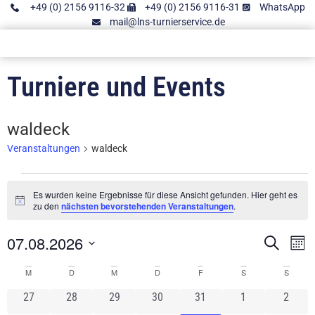
+49 (0) 2156 9116-32
+49 (0) 2156 9116-31
WhatsApp
mail@lns-turnierservice.de
Turniere und Events
waldeck
Veranstaltungen
waldeck
Es wurden keine Ergebnisse für diese Ansicht gefunden. Hier geht es
Hinweis
zu den
nächsten bevorstehenden Veranstaltungen
.
07.08.2026
Vera
V
Suche
Mon
Datum
A
Such
wählen.
Kalender
M
D
M
D
F
S
S
N
und
0 Veranstaltungen
0 Veranstaltungen
0 Veranstaltungen
0 Veranstaltungen
0 Veranstaltungen
0 Veranstaltung
0 Vera
27
28
29
30
31
1
2
von