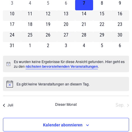
Ansic
0 Veranstaltungen
0 Veranstaltungen
0 Veranstaltungen
0 Veranstaltungen
0 Veranstaltungen
0 Veranstaltung
0 Vera
3
4
5
6
7
8
9
Veranstaltungen
Navig
0 Veranstaltungen
0 Veranstaltungen
0 Veranstaltungen
0 Veranstaltungen
0 Veranstaltungen
0 Veranstaltung
0 Veran
10
11
12
13
14
15
16
0 Veranstaltungen
0 Veranstaltungen
0 Veranstaltungen
0 Veranstaltungen
0 Veranstaltungen
0 Veranstaltung
0 Veran
17
18
19
20
21
22
23
0 Veranstaltungen
0 Veranstaltungen
0 Veranstaltungen
0 Veranstaltungen
0 Veranstaltungen
0 Veranstaltung
0 Veran
24
25
26
27
28
29
30
0 Veranstaltungen
0 Veranstaltungen
0 Veranstaltungen
0 Veranstaltungen
0 Veranstaltungen
0 Veranstaltung
0 Vera
31
1
2
3
4
5
6
Es wurden keine Ergebnisse für diese Ansicht gefunden. Hier geht es
Hinweis
zu den
nächsten bevorstehenden Veranstaltungen
.
Es gibt keine Veranstaltungen an diesem Tag.
Hinweis
Dieser Monat
Sep.
Juli
Kalender abonnieren