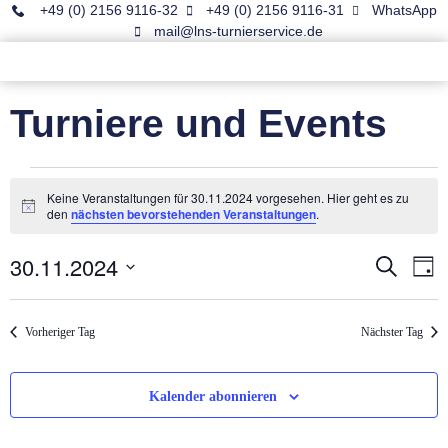
+49 (0) 2156 9116-32
+49 (0) 2156 9116-31
WhatsApp
mail@lns-turnierservice.de
Turniere und Events
Keine Veranstaltungen für 30.11.2024 vorgesehen. Hier geht es zu
Hinweis
den
nächsten bevorstehenden Veranstaltungen
.
30.11.2024
Veran
Ve
Suche
Tag
Datum
An
Such
wählen.
Na
Vorheriger Tag
Nächster Tag
und
Ansic
Kalender abonnieren
Navig